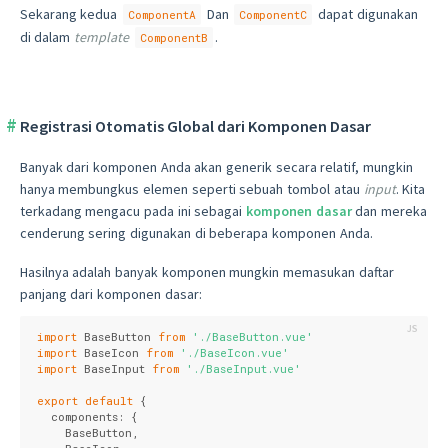
Sekarang kedua
Dan
dapat digunakan
ComponentA
ComponentC
di dalam
template
.
ComponentB
Registrasi Otomatis Global dari Komponen Dasar
Banyak dari komponen Anda akan generik secara relatif, mungkin
hanya membungkus elemen seperti sebuah tombol atau
input
. Kita
terkadang mengacu pada ini sebagai
komponen dasar
dan mereka
cenderung sering digunakan di beberapa komponen Anda.
Hasilnya adalah banyak komponen mungkin memasukan daftar
panjang dari komponen dasar:
import
 BaseButton 
from
'./BaseButton.vue'
import
 BaseIcon 
from
'./BaseIcon.vue'
import
 BaseInput 
from
'./BaseInput.vue'
export
default
 {

components
: {

    BaseButton,
