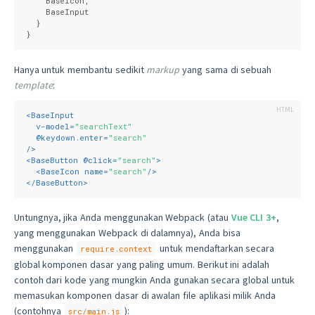
    BaseIcon,

    BaseInput

  }

}
Hanya untuk membantu sedikit
markup
yang sama di sebuah
template
:
<
BaseInput
v-model
=
"searchText"
  @
keydown.enter
=
"search"
/>
<
BaseButton
 @
click
=
"search"
>
<
BaseIcon
name
=
"search"
/>
</
BaseButton
>
Untungnya, jika Anda menggunakan Webpack (atau
Vue CLI 3+
,
yang menggunakan Webpack di dalamnya), Anda bisa
menggunakan
untuk mendaftarkan secara
require.context
global komponen dasar yang paling umum. Berikut ini adalah
contoh dari kode yang mungkin Anda gunakan secara global untuk
memasukan komponen dasar di awalan file aplikasi milik Anda
(contohnya
):
src/main.js