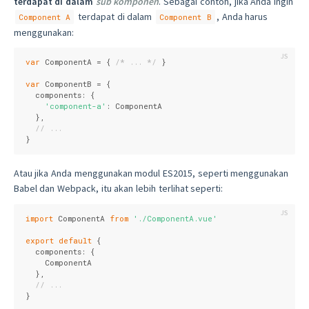
terdapat di dalam
sub komponen
. Sebagai contoh, jika Anda ingin
terdapat di dalam
, Anda harus
Component A
Component B
menggunakan:
var
 ComponentA = { 
/* ... */
 }

var
 ComponentB = {

components
: {

'component-a'
: ComponentA

  },

// ...
}
Atau jika Anda menggunakan modul ES2015, seperti menggunakan
Babel dan Webpack, itu akan lebih terlihat seperti:
import
 ComponentA 
from
'./ComponentA.vue'
export
default
 {

components
: {

    ComponentA

  },

// ...
}