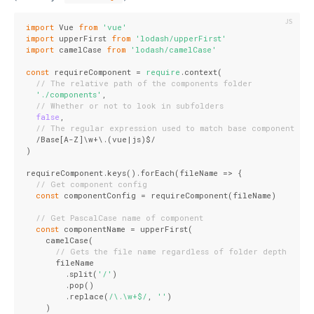
import
 Vue 
from
'vue'
import
 upperFirst 
from
'lodash/upperFirst'
import
 camelCase 
from
'lodash/camelCase'
const
 requireComponent = 
require
.context(

// The relative path of the components folder
'./components'
,

// Whether or not to look in subfolders
false
,

// The regular expression used to match base component fil
  /Base[A-Z]\w+\.(vue|js)$/

)

requireComponent.keys().forEach(
fileName
 =>
 {

// Get component config
const
 componentConfig = requireComponent(fileName)

// Get PascalCase name of component
const
 componentName = upperFirst(

    camelCase(

// Gets the file name regardless of folder depth
      fileName

        .split(
'/'
)

        .pop()

        .replace(
/\.\w+$/
, 
''
)

    )
