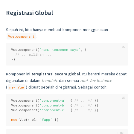
Registrasi Global
Sejauh ini, kita hanya membuat komponen menggunakan
:
Vue.component
Vue.component(
'nama-komponen-saya'
, {

// ... pilihan ...
})
Komponen ini
teregistrasi secara global
. Itu berarti mereka dapat
digunakan di dalam
template
dari semua
root Vue Instance
(
) dibuat setelah diregistrasi. Sebagai contoh:
new Vue
Vue.component(
'component-a'
, { 
/* ... */
 })

Vue.component(
'component-b'
, { 
/* ... */
 })

Vue.component(
'component-c'
, { 
/* ... */
 })

new
 Vue({ 
el
: 
'#app'
 })