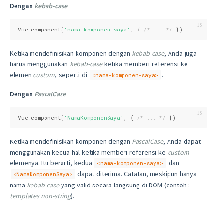
Dengan
kebab-case
Vue.component(
'nama-komponen-saya'
, { 
/* ... */
 })
Ketika mendefinisikan komponen dengan
kebab-case
, Anda juga
harus menggunakan
kebab-case
ketika memberi referensi ke
elemen
custom
, seperti di
.
<nama-komponen-saya>
Dengan
PascalCase
Vue.component(
'NamaKomponenSaya'
, { 
/* ... */
 })
Ketika mendefinisikan komponen dengan
PascalCase
, Anda dapat
menggunakan kedua hal ketika memberi referensi ke
custom
elemenya. Itu berarti, kedua
dan
<nama-komponen-saya>
dapat diterima. Catatan, meskipun hanya
<NamaKomponenSaya>
nama
kebab-case
yang valid secara langsung di DOM (contoh :
templates non-string
).