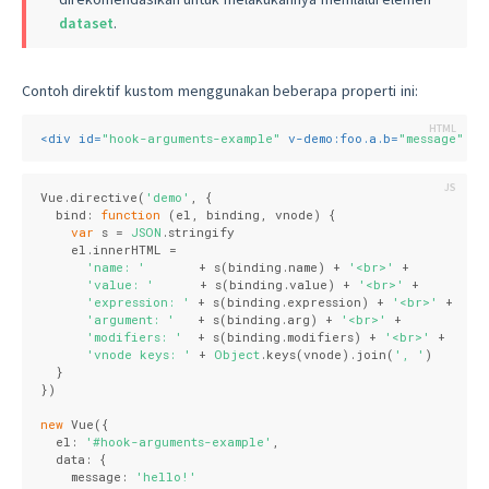
dataset
.
Contoh direktif kustom menggunakan beberapa properti ini:
<
div
id
=
"hook-arguments-example"
v-demo:foo.a.b
=
"message"
>
</
Vue.directive(
'demo'
, {

bind
: 
function
 (
el, binding, vnode
) 
{

var
 s = 
JSON
.stringify

    el.innerHTML =

'name: '
       + s(binding.name) + 
'<br>'
 +

'value: '
      + s(binding.value) + 
'<br>'
 +

'expression: '
 + s(binding.expression) + 
'<br>'
 +

'argument: '
   + s(binding.arg) + 
'<br>'
 +

'modifiers: '
  + s(binding.modifiers) + 
'<br>'
 +

'vnode keys: '
 + 
Object
.keys(vnode).join(
', '
)

  }

})

new
 Vue({

el
: 
'#hook-arguments-example'
,

data
: {

message
: 
'hello!'