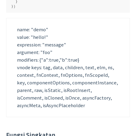
  }

})
name: "demo"
value: "hello!"
expression: "message"
argument: "foo"
modifiers: {"a":true,"b":true}
vnode keys: tag, data, children, text, elm, ns,
context, fnContext, fnOptions, fnScopeId,
key, componentOptions, componentInstance,
parent, raw, isStatic, isRootInsert,
isComment, isCloned, isOnce, asyncFactory,
asyncMeta, isAsyncPlaceholder
Fungsi Singkatan