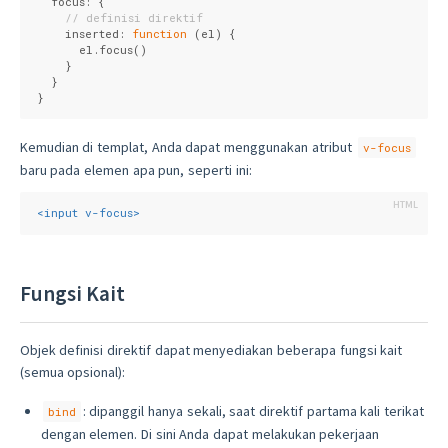
focus
: {

// definisi direktif
    inserted: 
function
 (
el
) 
{

      el.focus()

    }

  }

}
Kemudian di templat, Anda dapat menggunakan atribut
v-focus
baru pada elemen apa pun, seperti ini:
<
input
v-focus
>
Fungsi Kait
Objek definisi direktif dapat menyediakan beberapa fungsi kait
(semua opsional):
: dipanggil hanya sekali, saat direktif partama kali terikat
bind
dengan elemen. Di sini Anda dapat melakukan pekerjaan