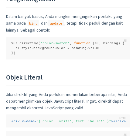
Dalam banyak kasus, Anda mungkin menginginkan perilaku yang
sama pada
dan
, tetapi tidak peduli dengan kait
bind
update
lainnya. Sebagai contoh:
Vue.directive(
'color-swatch'
, 
function
 (
el, binding
) 
{

  el.style.backgroundColor = binding.value

})
Objek Literal
Jika direktif yang Anda perlukan memerlukan beberapa nilai, Anda
dapat mengirimkan objek JavaScript literal. Ingat, direktif dapat
mengambil ekspresi JavaScript yang valid.
<
div
v-demo
=
"{ color: 'white', text: 'hello!' }"
>
</
div
>