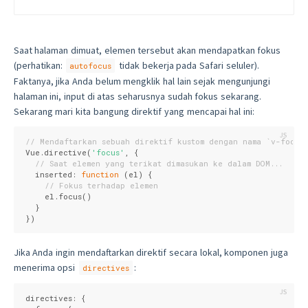
Saat halaman dimuat, elemen tersebut akan mendapatkan fokus
(perhatikan:
tidak bekerja pada Safari seluler).
autofocus
Faktanya, jika Anda belum mengklik hal lain sejak mengunjungi
halaman ini, input di atas seharusnya sudah fokus sekarang.
Sekarang mari kita bangung direktif yang mencapai hal ini:
// Mendaftarkan sebuah direktif kustom dengan nama `v-focus
Vue.directive(
'focus'
, {

// Saat elemen yang terikat dimasukan ke dalam DOM...
  inserted: 
function
 (
el
) 
{

// Fokus terhadap elemen
    el.focus()

  }

})
Jika Anda ingin mendaftarkan direktif secara lokal, komponen juga
menerima opsi
:
directives
directives: {
