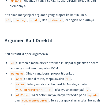
: dipanggil hanya sekali, ketika direktif terlepas dari
unbind
elemennya.
Kita akan menjelajahi argumen yang dioper ke kait ini (mis.
,
,
, dan
) di bagian berikutnya.
el
binding
vnode
oldVnode
Argumen Kait Direktif
Kait direktif dioper argumen ini:
: Elemen dimana direktif terikat. Ini dapat digunakan secara
el
langsung untuk memanipulasi DOM.
: Objek yang berisi properti berikut.
binding
: Nama direktif, tanpa awalan
.
name
v-
: Nilai yang dioper ke direktif. Misalnya pada
value
, nilainya akan menjadi
.
v-my-directive="1 + 1"
2
: Nilai sebelumnya, hanya tersedia pada
oldValue
update
dan
. Tersedia apakah nilai telah berubah
componentUpdated